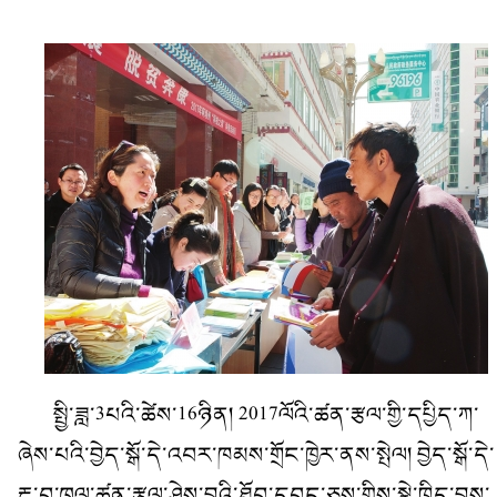
སྤྱི་ཟླ་3པའི་ཚེས་16ཉིན། 2017ལོའི་ཚན་རྩལ་གྱི་དཔྱིད་ཀ་
ཞེས་པའི་བྱེད་སྒོ་དེ་འབར་ཁམས་གྲོང་ཁྱེར་ནས་སྤེལ། བྱེད་སྒོ་དེ་
རྔ་བ་ཁུལ་ཚན་རྩལ་ཤེས་བྱའི་ཐོབ་དབང་ཅུས་གྱིས་སྣེ་ཁྲིད་བྱས་