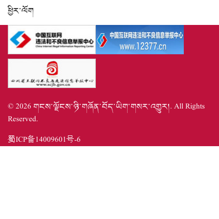
ཕྱིར་ལོག
©
2026
གངས་ལྗོངས་ཉི་གཞོན་བོད་ཡིག་གསར་འགྱུར།
. All Rights
Reserved.
蜀ICP备14009601号-6