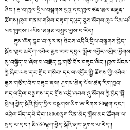
ཤིང་། རྔ་བ་ཁུལ་དྲིལ་བསྒྲགས་པུའུ་དང་ཁུལ་ཚན་རྩལ་མཐུན་
ཚོགས། ཁུལ་གནམ་གཤིས་བརྟག་དཔྱད་ཅུས་སོགས་ཁུལ་རིམ་པའ
ལས་ཁུངས་14ཡིས་མཉམ་བསྒྲུབ་བྱས་པ་རེད།
རྒྱུས་ལོན་བྱུང་བ་ལྟར་ན། ཐེངས་འདིའི་དྲིལ་བསྒྲགས་བྱེད་
སྒོས་ལྗང་མདོག་འཕེལ་རྒྱས་ངང་དབུལ་སྒྲོལ་འབྱོར་འབྲིང་ཕྱོགས
སུ་བསྐྱོད་པ་ཞེས་པ་བརྗོད་བྱ་གཙོ་བོར་བཟུང་ཞིང་། ཁུལ་ཡོངས
ཀྱི་ཞིང་ལས་དང་གྲོང་གསེབ། དཔལ་འབྱོར་སྤྱི་ཚོགས་ཀྱི་འཕེལ་
རྒྱས་གཙོར་བོར་བཟུང་ནས། ཤུགས་ཆེན་པོས་ཚན་རིག་ཁྱབ་
གདལ་དྲིལ་བསྒྲགས་དང་གྲོས་འདྲི་ཞབས་ཞུ་སོགས་ཀྱི་བྱེད་སྒོ་
སྤེལ། བྱེད་སྒོའི་ཁྲོད་དྲིལ་བསྒྲགས་ཡིག་ཆ་རིགས་80ལྷག་དང་།
འབྲེལ་ཡོད་དཔེ་དེབ་18000ལྷག་རིན་མེད་སྒོས་མང་ཚོགས་ལ་
སྤྲད་པ་དང་། མི་650ལྷག་བྱེད་སྒོའི་ནང་ཞུགས་པ་རེད།།