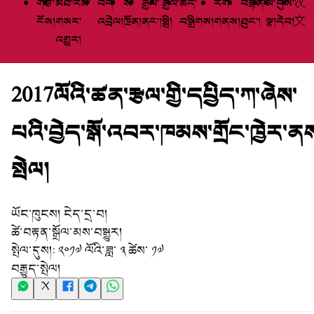
གཙོ་
མཐོ་རིམ་
བོད་
སི་
རྒྱལ་
རྒྱལ་
ཆེད་
རིག་
བརྙན་
མི་
དུས་
汉
ངོས།
གསར་
འབྲེལ།
ཁྲོན།
ནང་།
སྤྱི།
བསྒྲིགས།
གནས།
ཐུང་།
སྣ།
དེབ།
文
འགྱུར།
2017ལོའི་ཚན་རྩལ་གྱི་དཔྱིད་ཀ་ཞེས་
པའི་བྱེད་སྒོ་འབར་ཁམས་གྲོང་ཁྱེར་ན
སྤེལ།
ཡོང་ཁུངས།
ངེད་དྲ་བ།
ཚེ་བརྟན་སྒྲོལ་མས་བསྒྱུར།
སྤེལ་དུས།:
༢༠༡༧ ལོའི་ཟླ་ ༣ ཚེས་ ༡༧
བརྒྱུད་སྤེལ།