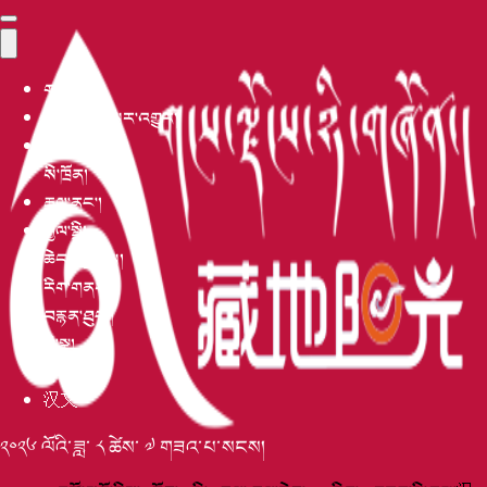
གཙོ་ངོས།
མཐོ་རིམ་གསར་འགྱུར།
བོད་འབྲེལ།
སི་ཁྲོན།
རྒྱལ་ནང་།
རྒྱལ་སྤྱི།
ཆེད་བསྒྲིགས།
རིག་གནས།
བརྙན་ཐུང་།
མི་སྣ།
དུས་དེབ།
汉文
༢༠༢༦ ལོའི་ཟླ་ ༨ ཚེས་ ༧ གཟའ་པ་སངས།