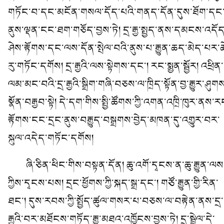
གཏོང་བ་དང་མངོན་གསལ་དོད་པའི་གནད་དོན་དུས་ཐོག་དང
ནུས་ལྡན་ངང་ཐག་གཅོད་བྱས་ཏེ། དྲ་རྒྱ་སྤྱད་ནས་དམངས་འདོད
ཤེས་རྟོགས་དང་ལས་དོན་སྤེལ་བའི་ནུས་པ་རྒྱུན་ཆད་མེད་པར་ཆ
རུ་གཏོང་དགོས། དྲ་རྒྱའི་ལས་སྟེགས་དང་། རང་སྨྱན་སྦྱོར། འཕྲིན་
ལམ་མང་བའི་དྲ་རྒྱའི་སྒྲིག་གཞི་བཅས་ལ་ཁྲིད་སྟོན་བྱ་རྒྱུར་ཤུག
སྣོན་བརྒྱབ་སྟེ། དེ་དག་གིས་སྤྱི་ཚོགས་ཀྱི་འགན་འཁྲི་ཁུར་ནས་ར
རྟོགས་ངང་དྲང་ནུས་བརྒྱུད་བསྒྲགས་བྱེད་མཁན་དུ་འགྱུར་བར་
སྐུལ་འདེད་གཏོང་དགོས།
ཞི་ཅིན་ཕིང་གིས་བསྟན་དོན། ཆུ་འགོ་དྭངས་ན་ཆུ་རྒྱུན་ལས
ཀྱིས་དྭངས་པས། དྲང་ཕྱོགས་ཀྱི་སྐད་སྒྲ་དང་། གཙོ་རྒྱུན་གྱི་རིན་
ཐང་། དུས་རབས་ཀྱི་སྤྱོད་ཚུལ་གསར་པ་བཅས་ལ་བརྟེན་ནས་དྲ་
རྒྱའི་བར་མཐོངས་གཏོད་རྒྱུ་མཐའ་འཁྱོངས་བྱས་ཏེ། དྲ་སྦྲེལ་དེ་