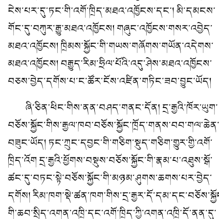
ངེས་པར་དུ་ཏང་གི་འགོ་ཁྲིད་མཐའ་འཁྱོངས་དང་། མི་དམངས་
གོང་དུ་བཀུར་རྒྱུ་མཐའ་འཁྱོངས། གཞུང་འཁྱོངས་གསར་འབྱེད་
མཐའ་འཁྱོངས། ཁྲིམས་སྐྱོང་གི་གཡས་གཞོགས་གཡོན་འདེགས་
མཐའ་འཁྱོངས། བརྒྱུད་རིམ་ཧྲིལ་པོའི་འདུ་ཤེས་མཐའ་འཁྱོངས་
བཅས་བྱེད་དགོས་པ་ང་ཚོར་ངོས་འཛིན་གཏིང་ཟབ་བྱུང་ཡོད།
ཞི་ཅིན་ཕིང་གིས་ནན་བཤད་གནང་དོན། དྲ་རྒྱའི་ཁོར་ཡུག་
བཅོས་སྐྱོང་གིས་རྒྱལ་ཁབ་བཅོས་སྐྱོང་ཁྲོད་གནས་བབ་གལ་ཆེན
བཟུང་ཡོད། ཏང་ཀྲུང་དབྱང་གི་གཅིག་སྡུད་གཅིག་གྱུར་གྱི་འགོ་
ཁྲིད་འོག དྲ་རྒྱའི་ཕྱོགས་བསྡུས་བཅོས་སྐྱོང་གི་རྣམ་པ་འཐུས་སྒོ་
ཚང་དུ་བཏང་སྟེ་བཅོས་སྐྱོང་གི་མཉམ་ཤུགས་ཆགས་པར་བྱེད་
དགོས། རིམ་ཁག་སྡེ་ཚན་ཁག་གིས་དྲ་རྒྱར་དོ་དམ་དང་བཅོས་སྐྱོ
གི་ཆབ་སྲིད་འགན་འཁྲི་དང་འགོ་ཁྲིད་ཀྱི་འགན་འཁྲི་དོ་ནན་དུ་