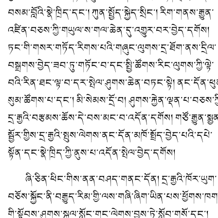
བསམ་བློའི་སྣེ་ཁྲིད་དང་། ཀུན་སྤྱོད་སྐྱེད་སྲིང་། རིག་གནས་རྒྱུན་
འཛིན་བཅས་ཀྱི་གཡུལ་ས་གལ་ཆེན་དུ་འགྱུར་བར་བྱེད་དགོས།
ཏང་གི་གསར་གཏོད་རིགས་པའི་གཞུང་ལུགས་དྲ་ཐོག་ནས་དྲིལ་
བསྒྲགས་བྱེད་ཟབ་ཏུ་གཏོང་བ་དང་སྤྱི་ཚོགས་རིང་ལུགས་ཀྱི་ལྟེ་
བའི་རིན་ཐང་ལྟ་བ་དར་སྤེལ་ཤུགས་ཆེན་བཏང་སྟེ། ནང་དོན་ཕུ
སུམ་ཚོགས་པ་དང་། མི་སེམས་དྲོ་བ། ཤུགས་རྐྱེན་ལྡན་པ་བཅས་ཀྱ
དྲ་རྒྱའི་བརྩམས་ཆོས་དེ་བས་མང་བ་འདོན་དགོས། གཙོ་རྒྱུན་སྨྱ
སྦྱོར་གྱིས་དྲ་རྒྱའི་སྤུས་ལེགས་ནང་དོན་མཁོ་སྤྲོད་བྱེད་པའི་དཔེ་
སྟོན་དང་སྣེ་ཁྲིད་ཀྱི་ནུས་པ་འདོན་སྤེལ་བྱེད་དགོས།
ཞི་ཅིན་ཕིང་གིས་ནན་བཤད་གནང་དོན། དྲ་རྒྱའི་ཁོར་ཡུག་
བཅོས་སྐྱོང་ནི་བརྒྱུད་རིམ་གྱི་ལས་གཞི་ཞིག་ཡིན་པས་ཕྱོགས་ཁག
གི་སྟོབས་ཤུགས་སྐུལ་སློང་གང་ལེགས་བྱས་ཏེ་སློབ་གསོ་དང་།