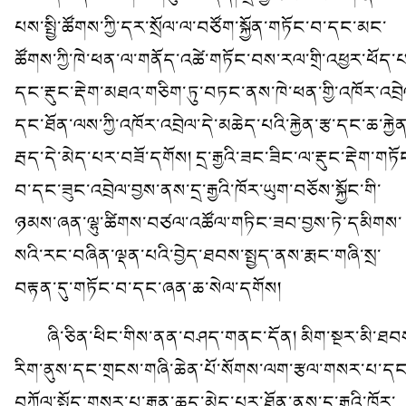
པས་སྤྱི་ཚོགས་ཀྱི་དར་སྲོལ་ལ་བཙོག་སྐྱོན་གཏོང་བ་དང་མང་
ཚོགས་ཀྱི་ཁེ་ཕན་ལ་གནོད་འཚེ་གཏོང་བས་རལ་གྲི་འཕྱར་ཕོད་པ
དང་རྡུང་རྡེག་མཐའ་གཅིག་ཏུ་བཏང་ནས་ཁེ་ཕན་གྱི་འཁོར་འབྲེ
དང་ཐོན་ལས་ཀྱི་འཁོར་འབྲེལ་དེ་མཆེད་པའི་རྐྱེན་རྩ་དང་ཆ་རྐྱེན
རྦད་དེ་མེད་པར་བཟོ་དགོས། དྲ་རྒྱའི་ཟང་ཟིང་ལ་རྡུང་རྡེག་གཏོ
བ་དང་ཟུང་འབྲེལ་བྱས་ནས་དྲ་རྒྱའི་ཁོར་ཡུག་བཅོས་སྐྱོང་གི་
ཉམས་ཞན་ལྷུ་ཚིགས་བཙལ་འཚོལ་གཏིང་ཟབ་བྱས་ཏེ་དམིགས་
སའི་རང་བཞིན་ལྡན་པའི་བྱེད་ཐབས་སྤྱད་ནས་རྨང་གཞི་སྲ་
བརྟན་དུ་གཏོང་བ་དང་ཞན་ཆ་སེལ་དགོས།
ཞི་ཅིན་ཕིང་གིས་ནན་བཤད་གནང་དོན། མིག་སྔར་མི་ཐབ
རིག་ནུས་དང་གྲངས་གཞི་ཆེན་པོ་སོགས་ལག་རྩལ་གསར་པ་དང
བཀོལ་སྤྱོད་གསར་པ་རྒྱུན་ཆད་མེད་པར་ཐོན་ནས་དྲ་རྒྱའི་ཁོར་