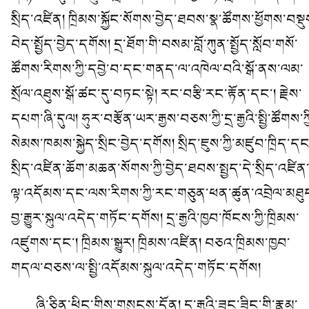
སྲིད་འཛིན། ཁྲིམས་སྐྱོང་སོགས་བྱེད་ཐབས་སྣ་ཚོགས་ཕྱོགས་བསྡུ
བེད་སྤྱོད་བྱེད་དགོས། དྲ་ཐོག་གི་བསམ་བློ་ཀུན་སྤྱོད་སློབ་གསོ་
ཚོགས་རིགས་ཀྱི་དབྱེ་བ་དང་གནད་ལ་འཁེལ་བའི་སྒོ་ནས་ལམ་
སྲོལ་འཐུས་སྒོ་ཚང་དུ་བཏང་སྟེ། རང་བརྩི་རང་རྟོན་དང་། རྗེས་
དཔག་ཞི་དུལ། ཧུར་བརྩོན་ཡར་རྒྱས་བཅས་ཀྱི་དྲ་རྒྱའི་སྤྱི་ཚོགས་ཀྱ
སེམས་ཁམས་སྐྱེད་སྲིང་བྱེད་དགོས། སྲིད་ཇུས་ཀྱི་མཛུབ་ཁྲིད་དང
སྲིད་འཛིན་ཆོག་མཆན་སོགས་ཀྱི་བྱེད་ཐབས་སྤྱད་དེ་སྲིད་འཛིན
ལྟ་འདོམས་དང་ལས་རིགས་ཀྱི་རང་གཅུན་ཕན་ཚུན་འབྲེལ་མཐུ
བྱ་རྒྱུར་སྐུལ་འདེད་གཏོང་དགོས། དྲ་རྒྱའི་ཁྱབ་ཁོངས་ཀྱི་ཁྲིམས་
འཛུགས་དང་། ཁྲིམས་སྒྱུར། ཁྲིམས་འཛིན། བཅའ་ཁྲིམས་ཁྱབ་
གདལ་བཅས་ལ་སྤྱི་འདོམས་སྐུལ་འདེད་གཏོང་དགོས།
ཞི་ཅིན་ཕིང་གིས་གསུངས་དོན། དྲ་རྒྱའི་ཟང་ཟིང་གི་རྣམ་