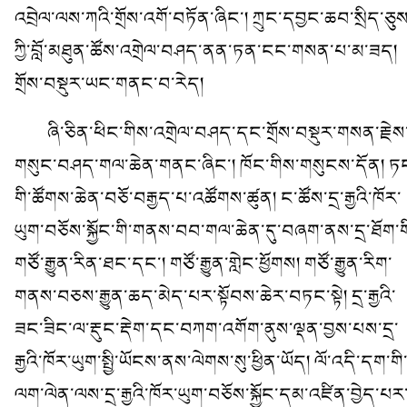
འབྲེལ་ལས་ཀའི་གྲོས་འགོ་བཏོན་ཞིང་། ཀྲུང་དབྱང་ཆབ་སྲིད་ཅུས
ཀྱི་བློ་མཐུན་ཚོས་འགྲེལ་བཤད་ནན་ཏན་ངང་གསན་པ་མ་ཟད།
གྲོས་བསྡུར་ཡང་གནང་བ་རེད།
ཞི་ཅིན་ཕིང་གིས་འགྲེལ་བཤད་དང་གྲོས་བསྡུར་གསན་རྗེས
གསུང་བཤད་གལ་ཆེན་གནང་ཞིང་། ཁོང་གིས་གསུངས་དོན། ཏ
གི་ཚོགས་ཆེན་བཅོ་བརྒྱད་པ་འཚོགས་ཚུན། ང་ཚོས་དྲ་རྒྱའི་ཁོར་
ཡུག་བཅོས་སྐྱོང་གི་གནས་བབ་གལ་ཆེན་དུ་བཞག་ནས་དྲ་ཐོག་ག
གཙོ་རྒྱུན་རིན་ཐང་དང་། གཙོ་རྒྱུན་གླེང་ཕྱོགས། གཙོ་རྒྱུན་རིག་
གནས་བཅས་རྒྱུན་ཆད་མེད་པར་སྟོབས་ཆེར་བཏང་སྟེ། དྲ་རྒྱའི་
ཟང་ཟིང་ལ་རྡུང་རྡེག་དང་བཀག་འགོག་ནུས་ལྡན་བྱས་པས་དྲ་
རྒྱའི་ཁོར་ཡུག་སྤྱི་ཡོངས་ནས་ལེགས་སུ་ཕྱིན་ཡོད། ལོ་འདི་དག་གི
ལག་ལེན་ལས་དྲ་རྒྱའི་ཁོར་ཡུག་བཅོས་སྐྱོང་དམ་འཛིན་བྱེད་པར