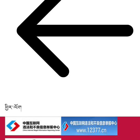
ཕྱིར་ལོག