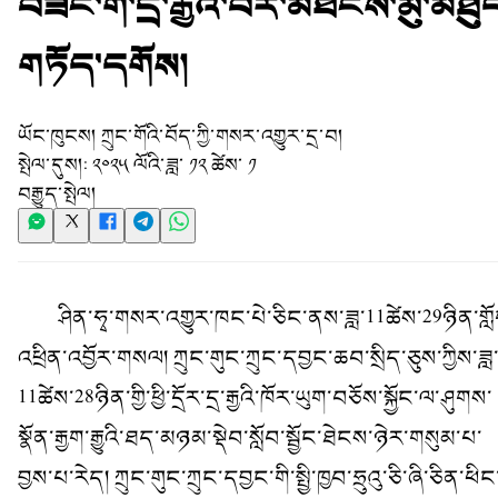
བཟང་གི་དྲ་རྒྱའི་བར་མཐོངས་མུ་མཐུ
གཏོད་དགོས།
ཡོང་ཁུངས།
ཀྲུང་གོའི་བོད་ཀྱི་གསར་འགྱུར་དྲ་བ།
སྤེལ་དུས།:
༢༠༢༥ ལོའི་ཟླ་ ༡༢ ཚེས་ ༡
བརྒྱུད་སྤེལ།
ཤིན་ཧྭ་གསར་འགྱུར་ཁང་པེ་ཅིང་ནས་ཟླ་11ཚེས་29ཉིན་གློ
འཕྲིན་འབྱོར་གསལ། ཀྲུང་གུང་ཀྲུང་དབྱང་ཆབ་སྲིད་ཅུས་ཀྱིས་ཟླ
11ཚེས་28ཉིན་གྱི་ཕྱི་དྲོར་དྲ་རྒྱའི་ཁོར་ཡུག་བཅོས་སྐྱོང་ལ་ཤུགས་
སྣོན་རྒྱག་རྒྱུའི་ཐད་མཉམ་སྡེབ་སློབ་སྦྱོང་ཐེངས་ཉེར་གསུམ་པ་
བྱས་པ་རེད། ཀྲུང་གུང་ཀྲུང་དབྱང་གི་སྤྱི་ཁྱབ་ཧྲུའུ་ཅི་ཞི་ཅིན་ཕིང