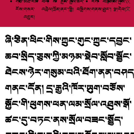
གཙོ་
མཐོ་རིམ་
བོད་
སི་
རྒྱལ་
རྒྱལ་
ཆེད་
རིག་
བརྙན་
མི་
དུས་
汉
ངོས།
གསར་
འབྲེལ།
ཁྲོན།
ནང་།
སྤྱི།
བསྒྲིགས།
གནས།
ཐུང་།
སྣ།
དེབ།
文
འགྱུར།
ཞི་ཅིན་ཕིང་གིས་ཀྲུང་གུང་ཀྲུང་དབྱང་
ཆབ་སྲིད་ཅུས་ཀྱི་མཉམ་སྡེབ་སློབ་སྦྱོང་
ཐེངས་ཉེར་གསུམ་པའི་ཐོག་ནན་བཤད
གནང་དོན། དྲ་རྒྱའི་ཁོར་ཡུག་བཅོས་
སྐྱོང་གི་ཕུགས་ཕན་ལམ་སྲོལ་འཐུས་སྒོ་
ཚང་དུ་བཏང་ནས་སྲོལ་བཟང་སྤྱོད་