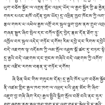
ཡུག་བཅོས་སྐྱོང་ལ་འགྲན་སློང་འཕྲད་ཡོད་ལ་རྒྱབ་སྐྱོར་གྱི་ཆ་རྐྱེན
གསར་པའང་མཁོ་འདོན་བྱས་ཡོད། དྲ་འཕྲིན་ཁྱབ་ཁོངས་ཀྱི་ལག
རྩལ་གསར་པ་འཕེལ་རྒྱས་འགྲོ་བར་སྐུལ་ལྕག་བྱས་ནས་གྲུབ་འབྲ
གཞན་སྒྱུར་ཞིབ་སྤེལ་དང་བཀོལ་སྤྱོད་བྱེད་རྣམ་དོན་ཐོག་ཏུ་
འཁྱོལ་བར་སྐུལ་འདེད་གཏོང་དགོས། རིམ་དབྱེ་དང་རིགས་དབྱེའ
བདེ་འཇགས་ལྟ་འདོམས་ཀྱི་ལམ་སྲོལ་འཐུས་སྒོ་ཚང་དུ་བཏང་སྟེ
དྲ་རྒྱའི་བདེ་འཇགས་དང་གྲངས་གཞིའི་བདེ་འཇགས་ཀྱི་འགོག་
སྲུང་འཛིང་རགས་བརྟན་དུ་གཏོང་དགོས།
ཞི་ཅིན་ཕིང་གིས་གསུངས་དོན། དྲ་རྒྱའི་ཁོར་ཡུག་བཅོས་སྐྱོ
ནི་འཛམ་གླིང་རྒྱལ་ཁབ་ཁག་ལ་འཕྲད་པའི་ཐུན་མོང་གི་ཞིབ་
འཇུག་བྱ་གཞི་ཞིག་རེད། རྒྱལ་སྤྱིའི་སྒྲིག་སྲོལ་བཟོ་བའི་ནང་ཧུར་
ཐག་ཞུགས་ནས་རྒྱལ་ཁབ་ཁག་དང་ལག་གདང་སྦྲེལ་ཏེ་དྲ་རྒྱའི་