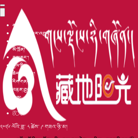
གཙོ་ངོས།
མཐོ་རིམ་གསར་འགྱུར།
བོད་འབྲེལ།
སི་ཁྲོན།
རྒྱལ་ནང་།
རྒྱལ་སྤྱི།
ཆེད་བསྒྲིགས།
རིག་གནས།
བརྙན་ཐུང་།
མི་སྣ།
དུས་དེབ།
汉文
༢༠༢༦ ལོའི་ཟླ་ ༨ ཚེས་ ༩ གཟའ་ཉི་མ།