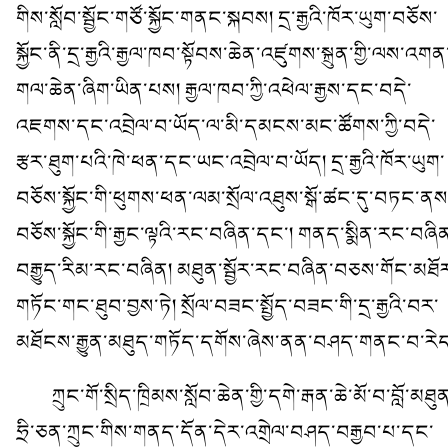
གིས་སློབ་སྦྱོང་གཙོ་སྐྱོང་གནང་སྐབས། དྲ་རྒྱའི་ཁོར་ཡུག་བཅོས་
སྐྱོང་ནི་དྲ་རྒྱའི་རྒྱལ་ཁབ་སྟོབས་ཆེན་འཛུགས་སྐྲུན་གྱི་ལས་འགན
གལ་ཆེན་ཞིག་ཡིན་པས། རྒྱལ་ཁབ་ཀྱི་འཕེལ་རྒྱས་དང་བདེ་
འཇགས་དང་འབྲེལ་བ་ཡོད་ལ་མི་དམངས་མང་ཚོགས་ཀྱི་བདེ་
རྩར་ཐུག་པའི་ཁེ་ཕན་དང་ཡང་འབྲེལ་བ་ཡོད། དྲ་རྒྱའི་ཁོར་ཡུག་
བཅོས་སྐྱོང་གི་ཕུགས་ཕན་ལམ་སྲོལ་འཐུས་སྒོ་ཚང་དུ་བཏང་ནས
བཅོས་སྐྱོང་གི་རྒྱང་ལྟའི་རང་བཞིན་དང་། གནད་སྨིན་རང་བཞི
བརྒྱུད་རིམ་རང་བཞིན། མཐུན་སྦྱོར་རང་བཞིན་བཅས་གོང་མཐོ
གཏོང་གང་ཐུབ་བྱས་ཏེ། སྲོལ་བཟང་སྤྱོད་བཟང་གི་དྲ་རྒྱའི་བར་
མཐོངས་རྒྱུན་མཐུད་གཏོད་དགོས་ཞེས་ནན་བཤད་གནང་བ་རེད
ཀྲུང་གོ་སྲིད་ཁྲིམས་སློབ་ཆེན་གྱི་དགེ་རྒན་ཆེ་མོ་བ་བློ་མཐུ
ཧྲི་ཅན་ཀྲུང་གིས་གནད་དོན་དེར་འགྲེལ་བཤད་བརྒྱབ་པ་དང་