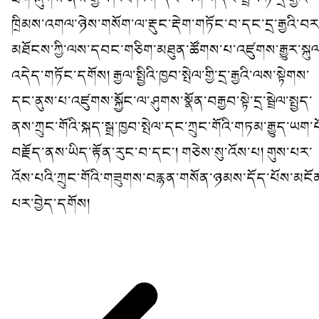
ཁྲིམས་འགལ་ཉེས་གསོག་ལ་རྡུང་རྡེག་གཏོང་བ་དང་དྲ་རྒྱའི་བར
མཐོངས་ཀྱི་ལས་དབང་གཅིག་མཐུན་ཚོགས་པ་འཛུགས་རྒྱུར་སྐུལ
འདེད་གཏོང་དགོས། རྒྱལ་སྤྱིའི་ཁྱབ་སྤེལ་གྱི་དྲ་རྒྱའི་ལས་སྟེགས་
དང་ནུས་པ་འཛུགས་སྐྱོང་ལ་ཤུགས་སྣོན་བརྒྱབ་སྟེ་དྲ་སྦྲེལ་སྤྱད་
ནས་ཀྲུང་གོའི་སྐད་སྒྲ་ཁྱབ་སྤེལ་དང་ཀྲུང་གོའི་གཏམ་རྒྱུད་ཡག་པ
བརྗོད་ནས་ཡིད་རྟོན་རུང་བ་དང་། གཅེས་སུ་འོས་པ། གུས་པར་
འོས་པའི་ཀྲུང་གོའི་གཟུགས་བརྙན་གསོན་ཉམས་དོད་པོས་མངོ
པར་བྱེད་དགོས།