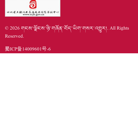
©
2026
གངས་ལྗོངས་ཉི་གཞོན་བོད་ཡིག་གསར་འགྱུར།
. All Rights
Reserved.
蜀ICP备14009601号-6