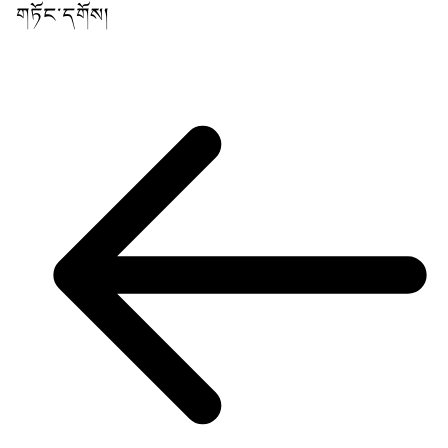
གཏོང་དགོས།