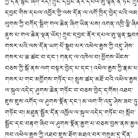
ཀྱི་དོན་སྙིང་ཞིག་རེད། ཀྲུང་དབྱང་ནོར་དཔལ་ཨུ་ལྷན་ནི་ཏང་ཀྲུ
དབྱང་གིས་དཔལ་འབྱོར་གྱི་ལས་དོན་ལ་འགོ་ཁྲིད་བྱེད་པའི་ལམ
ལུགས་ཀྱི་བཀོད་སྒྲིག་གལ་ཆེན་ཞིག་ཡིན་པས། འགན་འཁྲི་ལྕི་ཞི
ནུས་པ་གལ་ཆེན་ལྡན་ཡོད། ཀྲུང་དབྱང་ནོར་དཔལ་ཨུ་ལྷན་སྐབ
གསར་པའི་ལས་དོན་ཡག་པོ་སྒྲུབ་པར་འཕེལ་རྒྱས་ཀྱི་འདུ་ཤེས་
གསར་པ་ཆ་ཚང་བ་དང་། གནད་ལ་འཁེལ་བ། ཕྱོགས་ཡོངས་
བཅས་ཀྱི་སྒོ་ནས་ལག་བསྟར་བྱེད་པ་དང་། འཕེལ་རྒྱས་ཀྱི་རྣམ་པ
གསར་པ་གང་མགྱོགས་གཏོད་པ། སྤུས་ཚད་མཐོ་བའི་འཕེལ་རྒྱས
ལ་སྐུལ་འདེད་ཤུགས་ཆེན་གཏོང་བ་བཅས་བྱེད་དགོས། འཐབ་
ཇུས་ཇུས་འགོད་ལ་ཤུགས་སྣོན་དང་། མ་ལག་གི་འདུ་ཤེས་ཟབ་ཏུ
གཏོང་བ། མཐུན་སྦྱོར་དོན་འཁྱོལ་ལ་སྐུལ་འདེད་གཏོང་བ། སློབ་
སྦྱོང་དང་བརྟག་ཞིབ་ལ་ཤུགས་སྣོན་རྒྱག་པ་བཅས་བྱས་ནས་རྒྱལ
ཁབ་འཕེལ་རྒྱས་ཀྱི་འཐབ་ཇུས་ཐོག་མཐའ་བར་གསུམ་དུ་དོན་