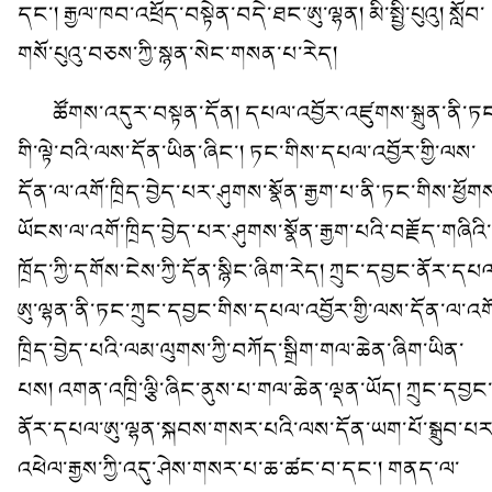
དང་། རྒྱལ་ཁབ་འཕྲོད་བསྟེན་བདེ་ཐང་ཨུ་ལྷན། མི་སྤྱི་པུའུ། སློབ་
གསོ་པུའུ་བཅས་ཀྱི་སྙན་སེང་གསན་པ་རེད།
ཚོགས་འདུར་བསྟན་དོན། དཔལ་འབྱོར་འཛུགས་སྐྲུན་ནི་ཏ
གི་ལྟེ་བའི་ལས་དོན་ཡིན་ཞིང་། ཏང་གིས་དཔལ་འབྱོར་གྱི་ལས་
དོན་ལ་འགོ་ཁྲིད་བྱེད་པར་ཤུགས་སྣོན་རྒྱག་པ་ནི་ཏང་གིས་ཕྱོག
ཡོངས་ལ་འགོ་ཁྲིད་བྱེད་པར་ཤུགས་སྣོན་རྒྱག་པའི་བརྗོད་གཞིའི་
ཁྲོད་ཀྱི་དགོས་ངེས་ཀྱི་དོན་སྙིང་ཞིག་རེད། ཀྲུང་དབྱང་ནོར་དཔ
ཨུ་ལྷན་ནི་ཏང་ཀྲུང་དབྱང་གིས་དཔལ་འབྱོར་གྱི་ལས་དོན་ལ་འག
ཁྲིད་བྱེད་པའི་ལམ་ལུགས་ཀྱི་བཀོད་སྒྲིག་གལ་ཆེན་ཞིག་ཡིན་
པས། འགན་འཁྲི་ལྕི་ཞིང་ནུས་པ་གལ་ཆེན་ལྡན་ཡོད། ཀྲུང་དབྱང
ནོར་དཔལ་ཨུ་ལྷན་སྐབས་གསར་པའི་ལས་དོན་ཡག་པོ་སྒྲུབ་པར
འཕེལ་རྒྱས་ཀྱི་འདུ་ཤེས་གསར་པ་ཆ་ཚང་བ་དང་། གནད་ལ་