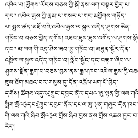
འཁེལ་བ། ཕྱོགས་ཡོངས་བཅས་ཀྱི་སྒོ་ནས་ལག་བསྟར་བྱེད་པ་
དང་། འཕེལ་རྒྱས་ཀྱི་རྣམ་པ་གསར་པ་གང་མགྱོགས་གཏོད་
པ། སྤུས་ཚད་མཐོ་བའི་འཕེལ་རྒྱས་ལ་སྐུལ་འདེད་ཤུགས་ཆེན་
གཏོང་བ་བཅས་བྱེད་དགོས། འཐབ་ཇུས་ཇུས་འགོད་ལ་ཤུགས་སྣོ
དང་། མ་ལག་གི་འདུ་ཤེས་ཟབ་ཏུ་གཏོང་བ། མཐུན་སྦྱོར་དོན་
འཁྱོལ་ལ་སྐུལ་འདེད་གཏོང་བ། སློབ་སྦྱོང་དང་བརྟག་ཞིབ་ལ་
ཤུགས་སྣོན་རྒྱག་པ་བཅས་བྱས་ནས་རྒྱལ་ཁབ་འཕེལ་རྒྱས་ཀྱི་འཐ
ཇུས་ཐོག་མཐའ་བར་གསུམ་དུ་དོན་འཁྱོལ་ཡག་པོ་བྱེད་
དགོས། ཚོགས་འདུར《ཀྲུང་དབྱང་ནོར་དཔལ་ཨུ་ལྷན་གྱི་ལས་ཀའ
སྒྲིག་སྲོལ》དང《ཀྲུང་དབྱང་ནོར་དཔལ་ཨུ་ལྷན་གཞུང་དོན་ཁང
གི་ལས་ཀའི་ཞིབ་སྲོལ》ལ་གྲོས་ཞིབ་བྱས་ནས་གྲོས་འཆམ་བྱུང་བ
རེད།