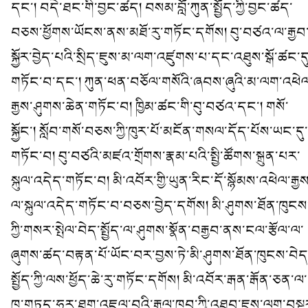
དང་། བདེ་ཐང་གི་བྱང་ཚད། བསམ་བློ་ཀུན་སྤྱོད་ཀྱི་བྱང་ཚད་
བཅས་ཕྱོགས་ཡོངས་ནས་མཐོ་རུ་གཏོང་དགོས། བུ་བཙའ་ལ་རྒྱབ
སྐྱོར་བྱེད་པའི་སྲིད་ཇུས་མ་ལག་འཛུགས་པ་དང་འཐུས་སྒོ་ཚང་དུ
གཏོང་བ་དང་། ཀུན་ཕན་བཅོལ་གསོའི་ཞབས་ཞུའི་མ་ལག་འཕེལ
རྒྱས་ཤུགས་ཆེན་གཏོང་བ། ཁྱིམ་ཚང་གི་བུ་བཙའ་དང་། གསོ་
སྐྱོང་། སློབ་གསོ་བཅས་ཀྱི་ཁུར་པོ་མངོན་གསལ་དོད་པོས་ཡང་དུ་
གཏོང་བ། བུ་བཙའི་མཛའ་གྲོགས་རྣམ་པའི་སྤྱི་ཚོགས་སྐྲུན་པར་
སྐུལ་འདེད་གཏོང་བ། མི་འབོར་གྱི་ཡུན་རིང་དོ་སྙོམས་འཕེལ་རྒྱས
ལ་སྐུལ་འདེད་གཏོང་བ་བཅས་བྱེད་དགོས། མི་ཤུགས་ཐོན་ཁུངས
ཀྱི་གསར་སྤེལ་བེད་སྤྱོད་ལ་ཤུགས་སྣོན་བརྒྱབ་ནས་ངལ་རྩོལ་ལ་
ཞུགས་ཚད་བརྟན་པོ་ཡོང་བར་བྱས་ཏེ་མི་ཤུགས་ཐོན་ཁུངས་བེད
སྤྱོད་ཀྱི་ལས་ཕྱོད་ཆེ་རུ་གཏོང་དགོས། མི་འབོར་རྒན་རྒོན་ཅན་ལ་
ཁ་གཏད་ཧུར་ཐག་འཇལ་བའི་རྒྱལ་ཁབ་ཀྱི་འཐབ་ཇུས་ལག་བསྟ