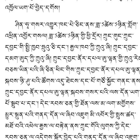
འཁྱོལ་ཡག་པོ་བྱེད་དགོས།
ཤིན་ཧྭ་གསར་འགྱུར་ཁང་པེ་ཅིང་ནས་ཟླ་5ཚེས་5ཉིན་གློག་
འཕྲིན་འབྱོར་གསལ། ཟླ་5ཚེས་5ཉིན་གྱི་ཕྱི་དྲོར། ཀྲུང་གུང་ཀྲུང་
དབྱང་གི་སྤྱི་ཁྱབ་ཧྲུའུ་ཅི་དང་། རྒྱལ་ཁབ་ཀྱི་ཀྲུའུ་ཞི། ཀྲུང་དབྱང་
དམག་ཨུད་ཀྱི་ཀྲུའུ་ཞི། ཀྲུང་དབྱང་ནོར་དཔལ་ཨུ་ལྷན་གྱི་ཀྲུའུ་རེ
བཅས་ཡིན་པའི་ཞི་ཅིན་ཕིང་གིས་ཀྲུང་དབྱང་ནོར་དཔལ་ཨུ་ལྷན
སྐབས་ཉི་ཤུ་པའི་ཚོགས་འདུ་ཐེངས་དང་པོ་གཙོ་སྐྱོང་གནང་ནས
ཀྲུང་དབྱང་ནོར་དཔལ་ཨུ་ལྷན་སྐབས་གསར་པའི་ལས་དོན་ཡག
པོ་སྒྲུབ་པ་དང་། དེང་རབས་ཅན་གྱི་ཐོན་ལས་མ་ལག་མགྱོགས་
མྱུར་སྐྲུན་པའི་གནད་དོན་ལ་ཞིབ་འཇུག མི་འབོར་གྱི་སྤུས་ཚད་
མཐོ་བའི་འཕེལ་རྒྱས་ལ་བརྟེན་ནས་ཀྲུང་གོའི་ལུགས་ཀྱི་དེང་
རབས་ཅན་ལ་འདེགས་སྐྱོར་བྱེད་པའི་གནད་དོན་ལ་ཞིབ་འཇུག་