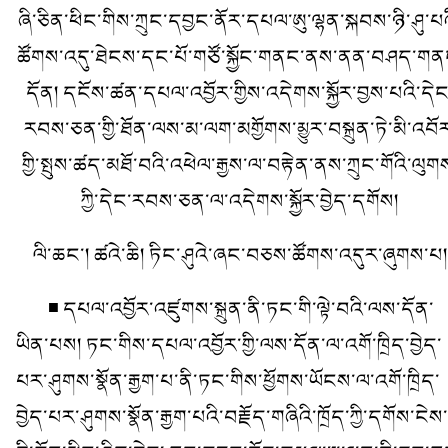
ཞི་ཅིན་ཕིང་གིས་ཀྲུང་དབྱང་ནོར་དཔལ་ཨུ་ལྷན་སྐབས་ཉི་ཤུ་པའ
ཚོགས་འདུ་ཐེངས་དང་པོ་གཙོ་སྐྱོང་གནང་ནས་ནན་བཤད་གན
དོན། དངོས་ཚན་དཔལ་འབྱོར་གྱིས་འདེགས་སྐྱོར་བྱས་པའི་དེང
རབས་ཅན་གྱི་ཐོན་ལས་མ་ལག་མགྱོགས་མྱུར་བསྐྲུན་ཏེ་མི་འབོ
གྱི་སྤུས་ཚད་མཐོ་བའི་འཕེལ་རྒྱས་ལ་བརྟེན་ནས་ཀྲུང་གོའི་ལུག
ཀྱི་དེང་རབས་ཅན་ལ་འདེགས་སྐྱོར་བྱེད་དགོས།
ལི་ཆང་། ཚའེ་ཆི། ཏིང་ཤུའེ་ཞང་བཅས་ཚོགས་འདུར་ཞུགས་པ།
■ དཔལ་འབྱོར་འཛུགས་སྐྲུན་ནི་ཏང་གི་ལྟེ་བའི་ལས་དོན་
ཡིན་པས། ཏང་གིས་དཔལ་འབྱོར་གྱི་ལས་དོན་ལ་འགོ་ཁྲིད་བྱེད་
པར་ཤུགས་སྣོན་རྒྱག་པ་ནི་ཏང་གིས་ཕྱོགས་ཡོངས་ལ་འགོ་ཁྲིད་
བྱེད་པར་ཤུགས་སྣོན་རྒྱག་པའི་བརྗོད་གཞིའི་ཁྲོད་ཀྱི་དགོས་ངེས་