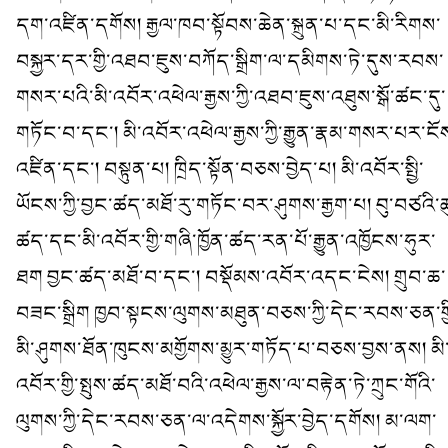
དག་འཛིན་དགོས། རྒྱལ་ཁབ་སྟོབས་ཆེན་སྐྲུན་པ་དང་མི་རིགས་
བསྐྱར་དར་གྱི་འཐབ་ཇུས་བཀོད་སྒྲིག་ལ་དམིགས་ཏེ་དུས་རབས་
གསར་པའི་མི་འབོར་འཕེལ་རྒྱས་ཀྱི་འཐབ་ཇུས་འཐུས་སྒོ་ཚང་དུ་
གཏོང་བ་དང་། མི་འབོར་འཕེལ་རྒྱས་ཀྱི་རྒྱུན་རྣམ་གསར་པར་ངོ
འཛིན་དང་། བསྟུན་པ། ཁྲིད་སྟོན་བཅས་བྱེད་པ། མི་འབོར་སྤྱི་
ཡོངས་ཀྱི་བྱང་ཚད་མཐོ་རུ་གཏོང་བར་ཤུགས་རྒྱག་པ། བུ་བཙའི་ཆ
ཚད་དང་མི་འབོར་གྱི་གཞི་ཁྱོན་ཚད་རན་པོ་རྒྱུན་འཁྱོངས་ཧུར་
ཐག བྱང་ཚད་མཐོ་བ་དང་། བསྡོམས་འབོར་འདང་ངེས། གྲུབ་ཆ་
བཟང་སྒྲིག ཁྱབ་སྟངས་ལུགས་མཐུན་བཅས་ཀྱི་དེང་རབས་ཅན་གྱ
མི་ཤུགས་ཐོན་ཁུངས་མགྱོགས་མྱུར་གཏོད་པ་བཅས་བྱས་ནས། མི
འབོར་གྱི་སྤུས་ཚད་མཐོ་བའི་འཕེལ་རྒྱས་ལ་བརྟེན་ཏེ་ཀྲུང་གོའི་
ལུགས་ཀྱི་དེང་རབས་ཅན་ལ་འདེགས་སྐྱོར་བྱེད་དགོས། མ་ལག་