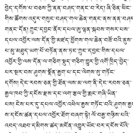
བྱེད་དགོས་པ་བཅས་ཀྱི་ནན་བཤད་གནང་བ་རེད། ཞི་ཅིན་ཕིང་
གིས་ཚོགས་འདུར་གསུང་བཤད་གལ་ཆེན་གནང་ནས་ནན་བཤད
གནང་དོན། ཀྲུང་དབྱང་ནོར་དཔལ་ཨུ་ལྷན་སྐབས་གསར་པས་
དཔལ་འབྱོར་ལས་དོན་གྱི་མཛད་ཕྱོགས་གལ་ཆེན་བཟོ་བའི་ནུས་
པ་མུ་མཐུད་ཡག་པོ་བཏོན་ནས་ཏང་ཀྲུང་དབྱང་གིས་དཔལ་
འབྱོར་གྱི་ལས་དོན་ལ་གཅིག་སྡུད་གཅིག་གྱུར་གྱི་འགོ་ཁྲིད་བྱེད་
པར་སྔར་བས་ཤུགས་སྣོན་རྒྱག་པ་དང་ལེགས་སུ་གཏོང་
དགོས། དེང་རབས་ཅན་གྱི་ཐོན་ལས་མ་ལག་ནི་དེང་རབས་ཅན་
རྒྱལ་ཁབ་ཀྱི་དངོས་རྫས་དང་ལག་རྩལ་གྱི་རྨང་གཞི་ཡིན་
པས། ངེས་པར་དུ་དཔལ་འབྱོར་འཕེལ་རྒྱས་གཏོང་བའི་ཤུགས་རྒྱ
ས་དངོས་ཚན་དཔལ་འབྱོར་ཐོག་བཞག་སྟེ། ལོ་བརྒྱ་གཉིས་པའི་
འབད་འཐབ་དམིགས་ཚད་མངོན་འགྱུར་ཡོང་བར་དངོས་པོའི་