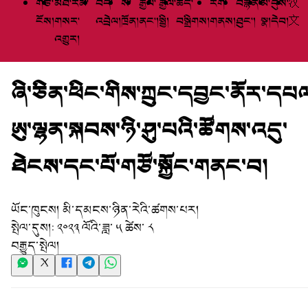
གཙོ་
མཐོ་རིམ་
བོད་
སི་
རྒྱལ་
རྒྱལ་
ཆེད་
རིག་
བརྙན་
མི་
དུས་
汉
ངོས།
གསར་
འབྲེལ།
ཁྲོན།
ནང་།
སྤྱི།
བསྒྲིགས།
གནས།
ཐུང་།
སྣ།
དེབ།
文
འགྱུར།
ཞི་ཅིན་ཕིང་གིས་ཀྲུང་དབྱང་ནོར་དཔ
ཨུ་ལྷན་སྐབས་ཉི་ཤུ་པའི་ཚོགས་འདུ་
ཐེངས་དང་པོ་གཙོ་སྐྱོང་གནང་བ།
ཡོང་ཁུངས།
མི་དམངས་ཉིན་རེའི་ཚགས་པར།
སྤེལ་དུས།:
༢༠༢༣ ལོའི་ཟླ་ ༥ ཚེས་ ༨
བརྒྱུད་སྤེལ།