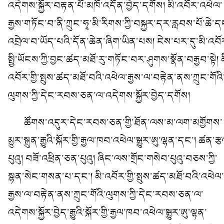
འདེགས་སྐྱོར་བརྟན་པོ་མཁོ་འདོན་བྱེད་དགོས། མི་འབོར་འཕེལ་
རྒྱས་གཏོང་བ་ནི་ཀྲུང་ཧྭ་མི་རིགས་ཀྱི་བསྐྱར་དར་རླབས་པོ་ཆེ་ད
འབྲེལ་བ་ཡོད་པའི་དོན་ཆེན་ཞིག་ཡིན་པས། ངེས་པར་དུ་མི་འབོ
སྤྱི་ཡོངས་ཀྱི་བྱང་ཚད་མཐོ་རུ་གཏོང་བར་ཤུགས་སྣོན་བརྒྱབ་སྟེ། མ
འབོར་གྱི་སྤུས་ཚད་མཐོ་བའི་འཕེལ་རྒྱས་ལ་བརྟེན་ནས་ཀྲུང་གོའི
ལུགས་ཀྱི་དེང་རབས་ཅན་ལ་འདེགས་སྐྱོར་བྱེད་དགོས།
ཚོགས་འདུར་དེང་རབས་ཅན་གྱི་ཐོན་ལས་མ་ལག་མགྱོགས་
མྱུར་སྐྲུན་རྒྱུའི་སྐོར་གྱི་རྒྱལ་ཁབ་འཕེལ་སྒྱུར་ཨུ་ལྷན་དང་། ཚན་ར
པུའུ། བཟོ་འཕྲིན་ཅན་པུའུ། ཞིང་ལས་གྲོང་གསེབ་པུའུ་བཅས་ཀྱི་
སྙན་སེང་གསན་པ་དང་། མི་འབོར་གྱི་སྤུས་ཚད་མཐོ་བའི་འཕེལ་
རྒྱས་ལ་བརྟེན་ནས་ཀྲུང་གོའི་ལུགས་ཀྱི་དེང་རབས་ཅན་ལ་
འདེགས་སྐྱོར་བྱེད་རྒྱུའི་སྐོར་གྱི་རྒྱལ་ཁབ་འཕེལ་སྒྱུར་ཨུ་ལྷན་