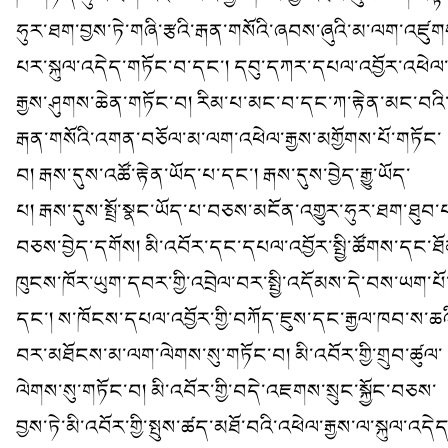
ཧུར་ཐག་བྱས་ཏེ་གཞི་རྩའི་རྒན་གསོའི་ཞབས་ཞུའི་མ་ལག་འཛུག
པར་སྐུལ་འདེད་གཏོང་བ་དང་། དབུ་དཀར་དཔལ་འབྱོར་འཕེལ
རྒྱས་ཤུགས་ཆེན་གཏོང་བ། རིམ་པ་མང་བ་དང་ཀ་རྟེན་མང་བའི
རྒན་གསོའི་འགན་བཅོལ་མ་ལག་འཕེལ་རྒྱས་མགྱོགས་པོ་གཏོང་
བ། རྒས་དུས་འཚོ་རྟེན་ཡོད་པ་དང་། རྒས་དུས་བྱེད་རྒྱུ་ཡོད་
པ། རྒས་དུས་སྤྲོ་སྣང་ཡོད་པ་བཅས་མངོན་འགྱུར་ཧུར་ཐག་ཐུབ་
བཅས་བྱེད་དགོས། མི་འབོར་དང་དཔལ་འབྱོར་སྤྱི་ཚོགས་དང་ཐོ
ཁུངས་ཁོར་ཡུག་དབར་གྱི་འབྲེལ་བར་སྤྱི་འདོམས་དེ་བས་ཡག་པོ
དང་། ས་ཁོངས་དཔལ་འབྱོར་གྱི་བཀོད་ཇུས་དང་རྒྱལ་ཁབ་ས་ཆའ
བར་མཐོངས་མ་ལག་ལེགས་སུ་གཏོང་བ། མི་འབོར་གྱི་གྲུབ་ཚུལ་
ལེགས་སུ་གཏོང་བ། མི་འབོར་གྱི་བདེ་འཇགས་སྲུང་སྐྱོང་བཅས་
བྱས་ཏེ་མི་འབོར་གྱི་སྤུས་ཚད་མཐོ་བའི་འཕེལ་རྒྱས་ལ་སྐུལ་འདེད