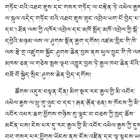
གཏོང་བའི་འཐབ་ཇུས་དང་གསར་གཏོད་ལ་བརྟེན་ཏེ་འཕེལ་རྒྱ
ལ་སྐུལ་འདེད་གཏོང་བའི་འཐབ་ཇུས་ཟུང་འབྲེལ་ཡག་པོ་བྱེད་པ
དང་། ཐོན་ལས་ཀྱི་འཁོར་འབྲེལ་དང་མཁོ་སྤྲོད་མཁོ་འབྲེལ་གྱི་སྒོ་
དབྱེའི་མཉམ་ལས་ལ་ཤུགས་སྣོན་རྒྱག་དགོས། འཛམ་གླིང་གི་ཁེ་
ལས་རྩེ་གྲ་འཛུགས་སྐྱོང་ཤུགས་ཆེན་བྱས་ནས་ཕུལ་བྱུང་གི་ཁེ་ལ
མཁས་ཅན་ལ་གཅེས་སྤྲས་ལྡབ་འགྱུར་བྱས་ཏེ་རྒྱལ་ཁབ་ཆེན་པོའི
བཟོ་བོ་སྐྱེད་སྲིང་ཤུགས་ཆེན་བྱེད་དགོས།
ཚོགས་འདུར་བསྟན་དོན། མིག་སྔར་རང་རྒྱལ་གྱི་མི་འབོར་
འཕེལ་རྒྱས་ལ་ཕྲུ་གུ་ཉུང་བ་དང་། རྒན་རྒོན་ཅན། ས་ཁོངས་ཀྱི་མི་
འབོར་འཕར་ཆག་ཕྱོགས་གཉིས་སུ་ལྷུང་བ་བཅས་ཀྱི་ཁྱད་ཆོས་
མངོན་པས། ངེས་པར་དུ་རང་རྒྱལ་གྱི་མི་འབོར་འཕེལ་རྒྱས་ཀྱི་དུ
བབ་གསར་པར་ཕྱོགས་ཡོངས་ནས་ངོས་འཛིན་དང་ལྟ་སྟངས་ཡ