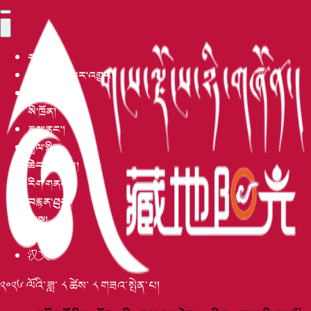
གཙོ་ངོས།
མཐོ་རིམ་གསར་འགྱུར།
བོད་འབྲེལ།
སི་ཁྲོན།
རྒྱལ་ནང་།
རྒྱལ་སྤྱི།
ཆེད་བསྒྲིགས།
རིག་གནས།
བརྙན་ཐུང་།
མི་སྣ།
དུས་དེབ།
汉文
༢༠༢༦ ལོའི་ཟླ་ ༨ ཚེས་ ༨ གཟའ་སྤེན་པ།