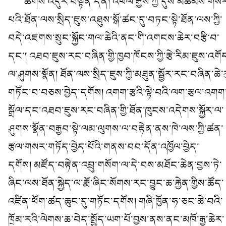
ཚོགས་འདུར་བསྟན་དོན། འཕེལ་རྒྱས་ཀྱི་དུས་མཚམས་གས
པའི་ཐོན་ལས་སྲིད་ཇུས་འཐུས་སྒོ་ཚང་དུ་བཏང་སྟེ་ཐོན་ལས་ཀྱི་
བདེ་འཇགས་སྲུང་སྐྱོང་གལ་ཆེའི་ནང་གི་འགངས་ཆེར་བརྩི་བ་
དང་། འཐབ་ཇུས་རང་བཞིན་གྱི་ཁྱབ་ཁོངས་ཀྱི་རྩེ་རིམ་ཇུས་འགོ
ལ་ཤུགས་སྣོན། ཐོན་ལས་སྲིད་ཇུས་ཀྱི་མཐུན་སྦྱོར་རང་བཞིན་ཆེ་ར
གཏོང་བ་བཅས་བྱེད་དགོས། འགག་རྩའི་ལྟེ་བའི་ལག་རྩལ་འགག
སྒྲོལ་དང་འཐབ་ཇུས་རང་བཞིན་གྱི་ཐོན་ཁུངས་འདེགས་སྐྱོར་ལ་
ཤུགས་སྣོན་བརྒྱབ་སྟེ་ལམ་ལུགས་ལ་བརྟེན་ནས་ཁེ་ལས་ཀྱི་ཚན་
རྩལ་གསར་གཏོད་བྱེད་པོའི་གནས་བབ་དོན་འཁྱོལ་བྱེད་
དགོས། མཛོད་བརྟེན་འབྲུ་གསོག་ལ་དེ་བས་མཐོང་ཆེན་བྱས་ཏེ་
ཞིང་ལས་ཐོན་སྐྱེད་ལ་རྨོ་ཞིང་སོགས་རང་བྱུང་ཆ་རྐྱེན་གྱིས་ཚོད་
འཛིན་ཕོག་ཚད་ཆུང་དུ་གཏོང་དགོས། གཞི་ཁྱོན་ཧ་ཅང་ཆེ་བའི་
ཁྲོམ་རའི་ལེགས་ཆ་བེད་སྤྱོད་ཡག་པོ་བྱས་ནས་ནང་མཁོ་རྒྱ་ཆེར་