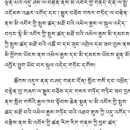
ལྡན་པའི་འདུ་ཤེས་ལ་བརྟེན་ནས་མི་འབོར་གྱི་གནད་དོན་ལ་སྤྱི་
འདོམས་འཆར་འགོད་དང་། སྒྱུར་བཅོས་གསར་གཏོད་ལ་བརྟེན་
ནས་མི་འབོར་གྱི་སྤུས་ཚད་མཐོ་བའི་འཕེལ་རྒྱས་ལ་སྐུལ་འདེད་
བཏང་སྟེ་མི་འབོར་གྱི་སྤུས་ཚད་མཐོ་བའི་འཕེལ་རྒྱས་མི་དམངས
ཀྱི་སྤུས་ཚད་མཐོ་བའི་འཚོ་བ་དང་ཟུང་འབྲེལ་དམ་ཟབ་བྱས་ནས
མི་ཕྱོགས་ཡོངས་ནས་འཕེལ་རྒྱས་དང་མི་དམངས་ཡོངས་ཐུན་མོ
འབྱོར་ཕྱུག་ཡོང་བར་སྐུལ་འདེད་གཏོང་དགོས།
ཚོགས་འདུར་ནན་བཤད་གནང་དོན། སློབ་གསོ་དང་འཕྲོད་
བསྟེན་བྱ་གཞག་ལ་སྒྱུར་བཅོས་དང་གསར་གཏོད་གཏིང་ཟབ་བྱ
ནས་སློབ་གསོའི་རྒྱལ་ཁབ་སྟོབས་ཆེན་སྐྲུན་པ་མི་འབོར་གྱི་སྤུས་
ཚད་མཐོ་བའི་འཕེལ་རྒྱས་གཏོང་བའི་འཐབ་ཇུས་ཀྱི་འདུ་འགོད་
བརྩིས་ནས་མི་འབོར་གྱི་ཚན་རིག་རིག་གནས་ཀྱི་བྱང་ཚད་