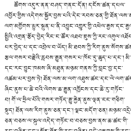
ཚོགས་འདུར་ནན་བཤད་གནང་དོན། དངོས་ཚན་དཔལ་
འབྱོར་གྱིས་འདེགས་སྐྱོར་བྱས་པའི་དེང་རབས་ཅན་གྱི་ཐོན་ལས་
ལག་མགྱོགས་མྱུར་སྐྲུན་པ་ནི་འབྱུང་འགྱུར་གྱི་འཕེལ་རྒྱས་དང་རྒྱ
སྤྱིའི་འགྲན་རྩོད་བྱེད་རིང་ང་ཚོར་འཐབ་ཇུས་ཀྱི་རང་འགུལ་འཐོ
པར་བྱེད་པ་དང་འབྲེལ་བ་ཡོད། མི་ཐབས་ཀྱི་རིག་ནུས་སོགས་ཚ
རྩལ་གསར་བརྗེའི་རླབས་རྒྱུན་གསར་པ་ཁོང་དུ་ཆུད་པ་དང་། མི་
དང་རང་བྱུང་ཁམས་ཞི་མཐུན་མཉམ་གནས་ཀྱི་བླང་བྱ་དང་
འཚམ་པར་བྱས་ཏེ། ཐོན་ལས་མ་ལག་འཐུས་ཚང་དང་ལེ་ལག་ཚ
ཞིང་ནུས་པ་ཆེ་བའི་ལེགས་ཆ་རྒྱུན་འཁྱོངས་དང་ཆེ་རུ་གཏོང་
བ། གོ་ལ་ཧྲིལ་པོའི་གསར་གཏོད་རྒྱུ་རྐྱེན་ནུས་ལྡན་ངང་གཅིག་
སྡུད། ཐོན་ལས་རིག་ནུས་ཅན་དང་། ལྗང་མདོག་ཅན། མཉམ་འདྲེ
ཅན་བཅས་ལ་སྐུལ་འདེད་གཏོང་བ་བཅས་བྱས་ནས་ཆ་ཚང་གི་