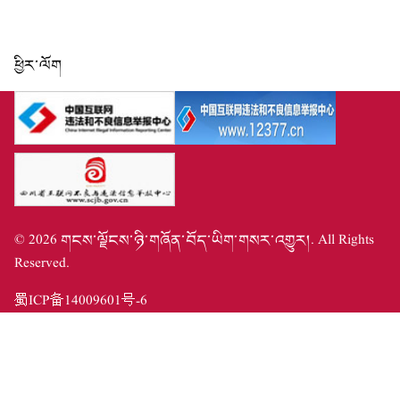
ཕྱིར་ལོག
©
2026
གངས་ལྗོངས་ཉི་གཞོན་བོད་ཡིག་གསར་འགྱུར།
. All Rights
Reserved.
蜀ICP备14009601号-6