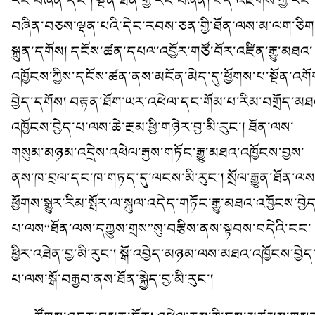
རང་བཞིན་དང་། སྔོན་ཐོན་གྱི་རང་བཞིན། བདེ་འཇགས་ཀྱི་རང་
བཞིན་བཅས་ལྡན་པའི་དེང་རབས་ཅན་གྱི་ཐོན་ལས་མ་ལག་ཅིག
སྐྲུན་དགོས། དངོས་ཚན་དཔལ་འབྱོར་གཙོ་བོར་འཛིན་རྒྱུ་མཐའ་
འཁྱོངས་ཀྱིས་དངོས་ཚན་ནས་མངོན་མེད་དུ་ཕྱོགས་པ་སྔོན་འགོ
བྱེད་དགོས། བརྟན་ཐོག་ཡར་འཕེལ་དང་གོམ་པ་རིམ་བགྲོད་མཐ
འཁྱོངས་བྱེད་པ་ལས་ཆེ་རྔམ་ཕྱི་གཉེར་བྱ་མི་རུང་། ཐོན་ལས་
གསུམ་མཉམ་འདྲེས་འཕེལ་རྒྱས་གཏོང་རྒྱུ་མཐའ་འཁྱོངས་བྱས་
ནས་ཁ་བྲལ་དང་ཁ་གཏད་དུ་ལངས་མི་རུང་། སྲོལ་རྒྱུན་ཐོན་ལས
ཕྱོགས་སྒྱུར་རིམ་སྤོར་ལ་སྐུལ་འདེད་གཏོང་རྒྱུ་མཐའ་འཁྱོངས་བྱེད
པ་ལས“ཐོན་ལས་དཀྱུས་གྲས”སུ་བརྩིས་ནས་སྟབས་བདེའི་ངང་
ཕྱིར་འཐེན་བྱ་མི་རུང་། སྒོ་འབྱེད་མཉམ་ལས་མཐའ་འཁྱོངས་བྱེད
པ་ལས་སྒོ་བརྒྱབ་ནས་ཐོན་སྐྱེད་བྱ་མི་རུང་།