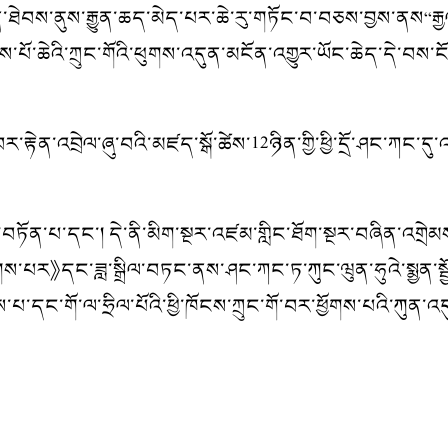
རྐྱེན་ཐེབས་ནུས་རྒྱུན་ཆད་མེད་པར་ཆེ་རུ་གཏོང་བ་བཅས་བྱས་ནས
པོ་ཆེའི་ཀྲུང་གོའི་ཕུགས་འདུན་མངོན་འགྱུར་ཡོང་ཆེད་དེ་བས་ངོ་མཚ
བྲེལ་ཞུ་བའི་མཛད་སྒོ་ཚེས་12ཉིན་གྱི་ཕྱི་དྲོ་ཤང་ཀང་དུ་འཚོ
་དང་། དེ་ནི་མིག་སྔར་འཛམ་གླིང་ཐོག་སྔར་བཞིན་འགྲེམས་སྤེལ་བ
པར》དང་ཟླ་སྒྲིལ་བཏང་ནས་ཤང་ཀང་ཏ་ཀུང་ཝུན་ཧུའེ་སྨྱན་སྦྱོར
དང་གོ་ལ་ཧྲིལ་པོའི་ཕྱི་ཁོངས་ཀྲུང་གོ་བར་ཕྱོགས་པའི་ཀུན་འདུས