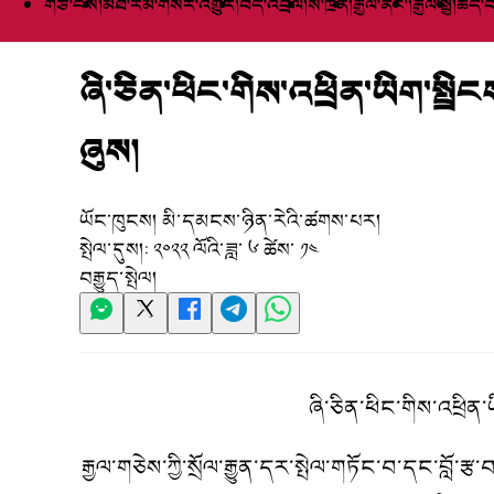
གཙོ་ངོས།
མཐོ་རིམ་གསར་འགྱུར།
བོད་འབྲེལ།
སི་ཁྲོན།
རྒྱལ་ནང་།
རྒྱལ་སྤྱི།
ཆེད་བ
ཞི་ཅིན་ཕིང་གིས་འཕྲིན་ཡིག་ས
ཞུས།
ཡོང་ཁུངས།
མི་དམངས་ཉིན་རེའི་ཚགས་པར།
སྤེལ་དུས།:
༢༠༢༢ ལོའི་ཟླ་ ༦ ཚེས་ ༡༤
བརྒྱུད་སྤེལ།
ཞི་ཅིན་ཕིང་གིས་འཕྲི
རྒྱལ་གཅེས་ཀྱི་སྲོལ་རྒྱུན་དར་སྤེལ་གཏོང་བ་དང་བླ