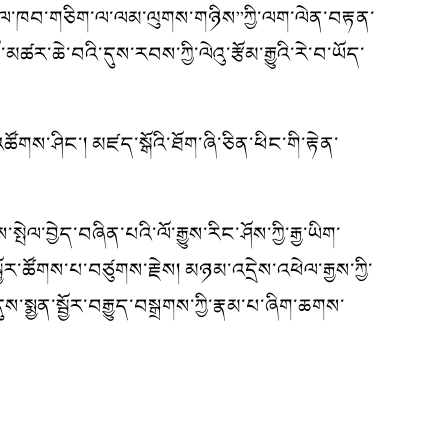
“རྒྱལ་ཁབ་གཅིག་ལ་ལམ་ལུགས་གཉིས”ཀྱི་ལག་ལེན་བརྟན་
ར་ཆེ་བའི་དུས་རབས་ཀྱི་ལེའུ་རྩོམ་རྒྱུའི་རེ་བ་ཡོད་
གས་ཤིང་། མཛད་སྒོའི་ཐོག་ཞི་ཅིན་ཕིང་གི་རྟེན་
ྱེད་བཞིན་པའི་ལོ་རྒྱུས་རིང་ཤོས་ཀྱི་རྒྱ་ཡིག་
་ཚོགས་པ་བཙུགས་རྗེས། མཉམ་འདྲེས་འཕེལ་རྒྱས་ཀྱི་
་སྨྱན་སྦྱོར་བརྒྱུད་བསྒྲགས་ཀྱི་རྣམ་པ་ཞིག་ཆགས་