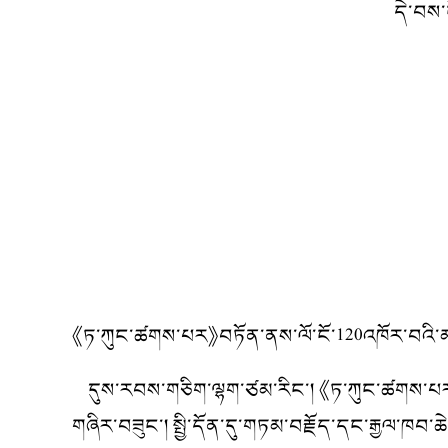
དེ་བས་
《ཏ་ཀུང་ཚགས་པར》བཏོན་ནས་ལོ་ངོ་120འཁོར་བའི་མཚམས
དུས་རབས་གཅིག་ལྷག་ཙམ་རིང་། 《ཏ་ཀུང་ཚགས་པར》གྱ
གཞིར་བཟུང་། སྤྱི་དོན་དུ་གཏམ་བརྗོད་དང་རྒྱལ་ཁབ་ཆེ