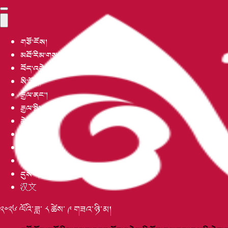
གཙོ་ངོས།
མཐོ་རིམ་གསར་འགྱུར།
བོད་འབྲེལ།
སི་ཁྲོན།
རྒྱལ་ནང་།
རྒྱལ་སྤྱི།
ཆེད་བསྒྲིགས།
རིག་གནས།
བརྙན་ཐུང་།
མི་སྣ།
དུས་དེབ།
汉文
༢༠༢༦ ལོའི་ཟླ་ ༨ ཚེས་ ༩ གཟའ་ཉི་མ།