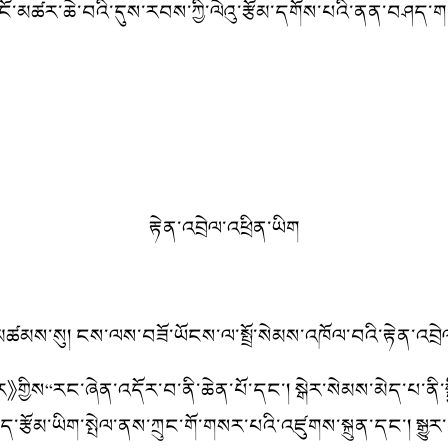
ངོ་མཚར་ཆེ་བའི་དུས་རབས་ཀྱི་ལེའུ་རྩོམ་དགོས་པའི་ནན་བཤད་
རྟེན་འབྲེལ་འཕྲིན་ཡིག
་སུ། ངས་ལས་བཟོ་ཡོངས་ལ་སྤྲོ་སེམས་འཁོལ་བའི་རྟེན་འབྲེལ་ཞུ
ིས“རང་ཞེན་འདོར་བ་ནི་ཆེན་པོ་དང་། སྒེར་སེམས་མེད་པ་ནི་ས
ད་རྩོམ་ཡིག་སྤེལ་ནས་ཀྲུང་གོ་གསར་པའི་འཛུགས་སྐྲུན་དང་། སྒྱུར