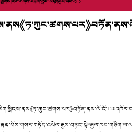
སྒྲིགས།
རིག་གནས།
བརྙན་ཐུང་།
མི་སྣ།
དུས་དེབ།
汉文
ྤྲིངས་ནས《ཏ་ཀུང་ཚགས་པར》བཏོན་ནས་ལོ
ན་ཡིག་སྤྲིངས་ནས《ཏ་ཀུང་ཚགས་པར》བཏོན་ནས་ལོ་ངོ་120འཁོར་བར
ོ་རྩ་བརྟན་པོས་གསར་གཏོད་འཕེལ་རྒྱས་བཏང་སྟེ“རྒྱལ་ཁབ་གཅིག་