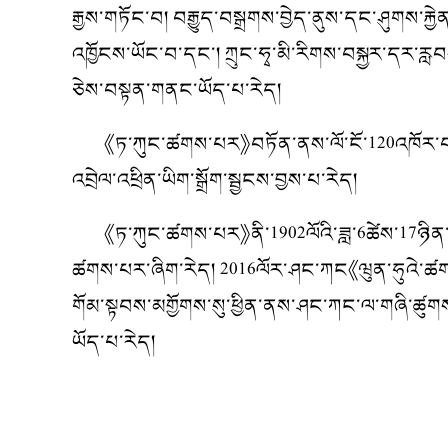
རྒྱས་གཏོང་བ། བརྒྱུད་བསྒྲགས་བྱེད་ནུས་དང་ཤུགས་
འཁྱོངས་ཡོང་བ་དང་། ཀྲུང་ཧྭ་མི་རིགས་བསྐྱར་དར་རླབས་
ཅེས་བསྟན་གནང་ཡོད་པ་རེད།
《ཏ་ཀུང་ཚགས་པར》བཏོན་ནས་ལོ་ངོ་120འཁོར་བར་རྟེན་འ
འབྲེལ་འཕྲིན་ཡིག་སྒྲོག་སྦྱངས་བྱས་པ་རེད།
《ཏ་ཀུང་ཚགས་པར》ནི་1902ལོའི་ཟླ་6ཚེས་17ཉིན་བཏོན་པ
ཚགས་པར་ཞིག་རེད། 2016ལོར་ཤང་ཀང《ཝུན་ཧུའེ་ཚགས་
གོམ་སྟབས་མགྱོགས་སུ་ཕྱིན་ནས་ཤང་ཀང་ལ་གཞི་ཚུགས་པ་
ཡོད་པ་རེད།