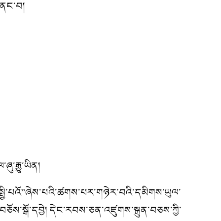
གནང་བ།
་རྒྱུ་ཡིན།
ྤྱི་པའོ”ཞེས་པའི་ཚགས་པར་གཉེར་བའི་དམིགས་ཡུལ་
་བཅོས་སྒོ་དབྱེ། དེང་རབས་ཅན་འཛུགས་སྐྲུན་བཅས་ཀྱི་