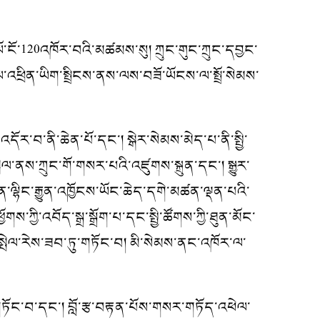
་120འཁོར་བའི་མཚམས་སུ། ཀྲུང་གུང་ཀྲུང་དབྱང་
འབྲེལ་འཕྲིན་ཡིག་སྤྲིངས་ནས་ལས་བཟོ་ཡོངས་ལ་སྤྲོ་སེམས་
་བ་ནི་ཆེན་པོ་དང་། སྒེར་སེམས་མེད་པ་ནི་སྤྱི་
་ནས་ཀྲུང་གོ་གསར་པའི་འཛུགས་སྐྲུན་དང་། སྒྱུར་
་ལྷིང་རྒྱུན་འཁྱོངས་ཡོང་ཆེད་དགེ་མཚན་ལྡན་པའི་
ི་འབོད་སྒྲ་སྒྲོག་པ་དང་སྤྱི་ཚོགས་ཀྱི་ཐུན་མོང་
་སྤེལ་རེས་ཟབ་ཏུ་གཏོང་བ། མི་སེམས་ནང་འཁོར་ལ་
གཏོང་བ་དང་། བློ་རྩ་བརྟན་པོས་གསར་གཏོད་འཕེལ་