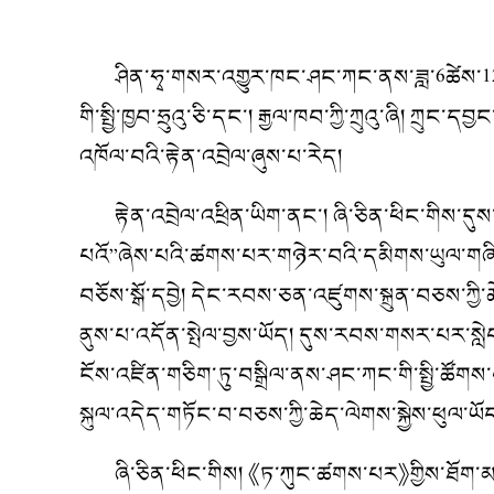
ཤིན་ཧྭ་གསར་འགྱུར་ཁང་ཤང་ཀང་ནས་ཟླ་6ཚེས་12ཉིན
གི་སྤྱི་ཁྱབ་ཧྲུའུ་ཅི་དང་། རྒྱལ་ཁབ་ཀྱི་ཀྲུའུ་ཞི། ཀྲ
འཁོལ་བའི་རྟེན་འབྲེལ་ཞུས་པ་རེད།
རྟེན་འབྲེལ་འཕྲིན་ཡིག་ནང་། ཞི་ཅིན་ཕིང་གིས་དུས
པའོ”ཞེས་པའི་ཚགས་པར་གཉེར་བའི་དམིགས་ཡུལ་གཞིར་བཟ
བཅོས་སྒོ་དབྱེ། དེང་རབས་ཅན་འཛུགས་སྐྲུན་བཅས་ཀྱི་
ནུས་པ་འདོན་སྤེལ་བྱས་ཡོད། དུས་རབས་གསར་པར་སླེབས
ངོས་འཛིན་གཅིག་ཏུ་བསྒྲིལ་ནས་ཤང་ཀང་གི་སྤྱི་ཚོགས
སྐུལ་འདེད་གཏོང་བ་བཅས་ཀྱི་ཆེད་ལེགས་སྐྱེས་ཕུལ་
ཞི་ཅིན་ཕིང་གིས། 《ཏ་ཀུང་ཚགས་པར》གྱིས་ཐོག་མའི་བ