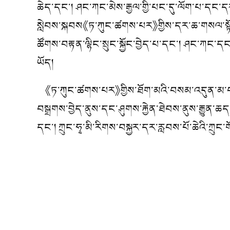
ཆེད་དང་། ཤང་ཀང་མེས་རྒྱལ་གྱི་པང་དུ་ལོག་པ་དང་ད
སླེབས་སྐབས《ཏ་ཀུང་ཚགས་པར》གྱིས་དར་ཆ་གསལ་སྟོན་ངང་
ཚོགས་བརྟན་ལྷིང་སྲུང་སྐྱོང་བྱེད་པ་དང་། ཤང་ཀང་
ཡོད།
《ཏ་ཀུང་ཚགས་པར》གྱིས་ཐོག་མའི་བསམ་འདུན་མ་བརྗེད་པ
བསྒྲགས་བྱེད་ནུས་དང་ཤུགས་རྐྱེན་ཐེབས་ནུས་རྒྱུ
དང་། ཀྲུང་ཧྭ་མི་རིགས་བསྐྱར་དར་རླབས་པོ་ཆེའི་ཀྲུང་
ཞི་ཅ
2022ལོའི