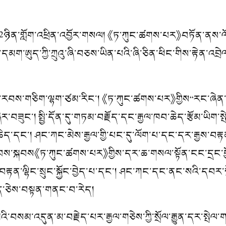
་གློག་འཕྲིན་འབྱོར་གསལ། 《ཏ་ཀུང་ཚགས་པར》བཏོན་ནས་ལོ་ངོ
ུང་དབྱང་དམག་ཨུད་ཀྱི་ཀྲུའུ་ཞི་བཅས་ཡིན་པའི་ཞི་ཅིན་ཕིང་གིས་རྟེན་
་རབས་གཅིག་ལྷག་ཙམ་རིང་། 《ཏ་ཀུང་ཚགས་པར》གྱིས“རང་ཞེན་འདོར
ུང་། སྤྱི་དོན་དུ་གཏམ་བརྗོད་དང་རྒྱལ་ཁབ་ཆེད་རྩོམ་ཡིག་སྤེལ
ཆེད་དང་། ཤང་ཀང་མེས་རྒྱལ་གྱི་པང་དུ་ལོག་པ་དང་དར་རྒྱས་བརྟན
་སྐབས《ཏ་ཀུང་ཚགས་པར》གྱིས་དར་ཆ་གསལ་སྟོན་ངང་དྲང་ཕྱོགས་ཀྱ
་བརྟན་ལྷིང་སྲུང་སྐྱོང་བྱེད་པ་དང་། ཤང་ཀང་དང་ནང་སའི་དབར
ཡོད་ཅེས་བསྟན་གནང་བ་རེད།
སམ་འདུན་མ་བརྗེད་པར་རྒྱལ་གཅེས་ཀྱི་སྲོལ་རྒྱུན་དར་སྤེལ་