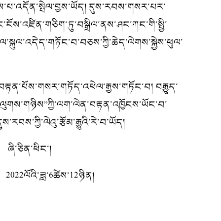
ནུས་པ་འདོན་སྤེལ་བྱས་ཡོད། དུས་རབས་གསར་པར་
ང་ངོས་འཛིན་གཅིག་ཏུ་བསྒྲིལ་ནས་ཤང་ཀང་གི་སྤྱི་
་སྐུལ་འདེད་གཏོང་བ་བཅས་ཀྱི་ཆེད་ལེགས་སྐྱེས་ཕུལ་
་བརྟན་པོས་གསར་གཏོད་འཕེལ་རྒྱས་གཏོང་བ། བརྒྱུད་
་ལུགས་གཉིས”ཀྱི་ལག་ལེན་བརྟན་འཁྱོངས་ཡོང་བ་
བས་ཀྱི་ལེའུ་རྩོམ་རྒྱུའི་རེ་བ་ཡོད།
་།
2ཉིན།