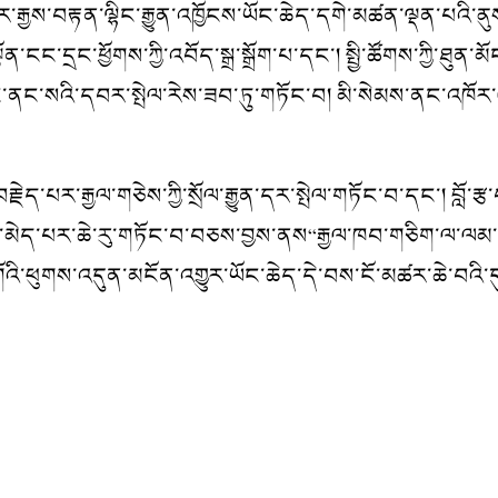
ར་རྒྱས་བརྟན་ལྷིང་རྒྱུན་འཁྱོངས་ཡོང་ཆེད་དགེ་མཚན་ལྡན་པའི་
དྲང་ཕྱོགས་ཀྱི་འབོད་སྒྲ་སྒྲོག་པ་དང་། སྤྱི་ཚོགས་ཀྱི་ཐུན་མོ
དང་ནང་སའི་དབར་སྤེལ་རེས་ཟབ་ཏུ་གཏོང་བ། མི་སེམས་ནང་འཁོར་ལ
ར་རྒྱལ་གཅེས་ཀྱི་སྲོལ་རྒྱུན་དར་སྤེལ་གཏོང་བ་དང་། བློ་རྩ
ན་ཆད་མེད་པར་ཆེ་རུ་གཏོང་བ་བཅས་བྱས་ནས“རྒྱལ་ཁབ་གཅིག་ལ་ལམ
གོའི་ཕུགས་འདུན་མངོན་འགྱུར་ཡོང་ཆེད་དེ་བས་ངོ་མཚར་ཆེ་བའི་དུས་ར
ིན་ཕིང
་ཟླ་6ཚེས་1