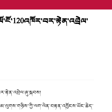
་ངོ་120འཁོར་བར་རྟེན་འབྲེལ་
་རྟེན་འབྲེལ་ཞུ་སྐབས།
ལ་ལམ་ལུགས་གཉིས”ཀྱི་ལག་ལེན་བརྟན་འཁྱོངས་ཡོང་ཆེད་